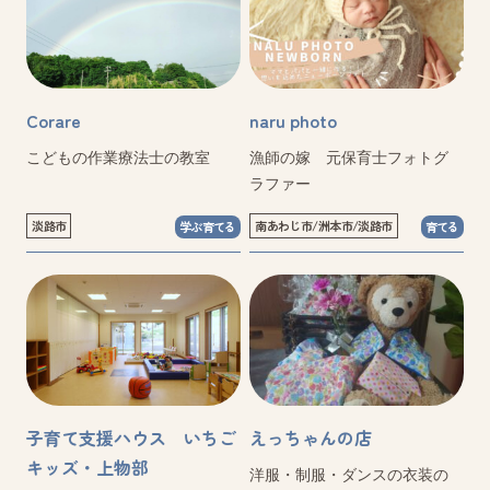
Corare
naru photo
こどもの作業療法士の教室
漁師の嫁 元保育士フォトグ
ラファー
淡路市
南あわじ市/洲本市/淡路市
学ぶ育てる
育てる
子育て支援ハウス いちご
えっちゃんの店
キッズ・上物部
洋服・制服・ダンスの衣装の