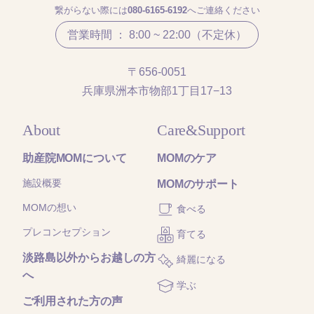
繋がらない際には
080-6165-6192
へご連絡ください
営業時間 ： 8:00 ~ 22:00（不定休）
〒656-0051
兵庫県洲本市物部1丁目17−13
About
Care&Support
助産院MOMについて
MOMのケア
施設概要
MOMのサポート
MOMの想い
食べる
プレコンセプション
育てる
淡路島以外からお越しの方
綺麗になる
へ
学ぶ
ご利用された方の声