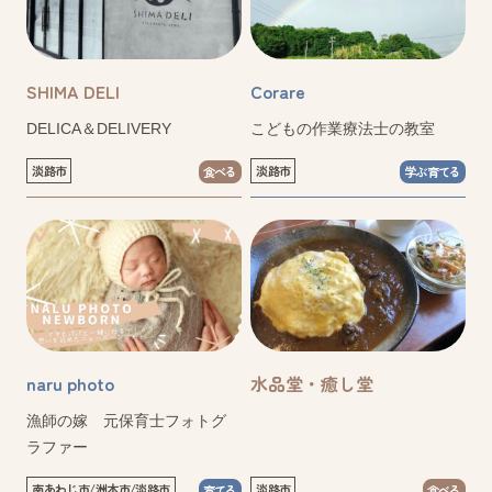
SHIMA DELI
Corare
DELICA＆DELIVERY
こどもの作業療法士の教室
淡路市
淡路市
食べる
学ぶ育てる
naru photo
水品堂・癒し堂
漁師の嫁 元保育士フォトグ
ラファー
南あわじ市/洲本市/淡路市
淡路市
育てる
食べる