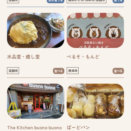
水品堂・癒し堂
べるそ・もんど
淡路市
洲本市
食べる
食べる
The Kitchen buono buono
ばーどパン