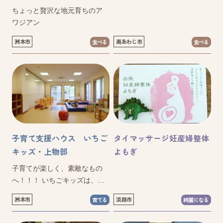
ちょっと贅沢な地元育ちのア
ワジアン
洲本市
南あわじ市
食べる
食べる
子育て支援ハウス いちご
タイマッサージ妊産婦整体
キッズ・上物部
よもぎ
子育てが楽しく、素敵なもの
へ！！！ いちごキッズは、
日々子育てにがんばってい
洲本市
淡路市
育てる
綺麗になる
る、お父さんお母さんを応援
します