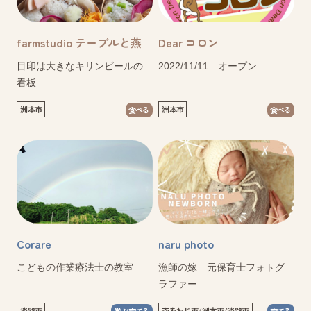
farmstudio テーブルと燕
Dear コロン
目印は大きなキリンビールの
2022/11/11 オープン
看板
洲本市
洲本市
食べる
食べる
Corare
naru photo
こどもの作業療法士の教室
漁師の嫁 元保育士フォトグ
ラファー
淡路市
南あわじ市/洲本市/淡路市
学ぶ育てる
育てる