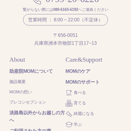
繋がらない際には
080-6165-6192
へご連絡ください
営業時間 ： 8:00 ~ 22:00（不定休）
〒656-0051
兵庫県洲本市物部1丁目17−13
About
Care&Support
助産院MOMについて
MOMのケア
施設概要
MOMのサポート
MOMの想い
食べる
プレコンセプション
育てる
淡路島以外からお越しの方
綺麗になる
へ
学ぶ
ご利用された方の声