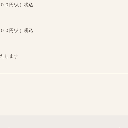
０円/人）税込
０円/人）税込
たします